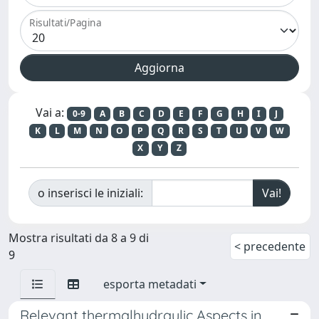
Risultati/Pagina
Vai a:
0-9
A
B
C
D
E
F
G
H
I
J
K
L
M
N
O
P
Q
R
S
T
U
V
W
X
Y
Z
o inserisci le iniziali:
Mostra risultati da 8 a 9 di
< precedente
9
esporta metadati
Relevant thermalhydraulic Aspects in