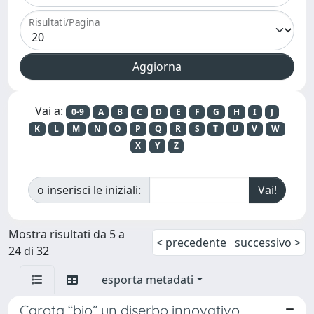
Risultati/Pagina
Vai a:
0-9
A
B
C
D
E
F
G
H
I
J
K
L
M
N
O
P
Q
R
S
T
U
V
W
X
Y
Z
o inserisci le iniziali:
Mostra risultati da 5 a
< precedente
successivo >
24 di 32
esporta metadati
Carota “bio” un diserbo innovativo