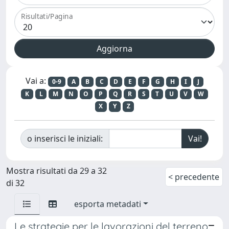
Risultati/Pagina
Vai a:
0-9
A
B
C
D
E
F
G
H
I
J
K
L
M
N
O
P
Q
R
S
T
U
V
W
X
Y
Z
o inserisci le iniziali:
Mostra risultati da 29 a 32
< precedente
di 32
esporta metadati
Le strategie per le lavorazioni del terreno