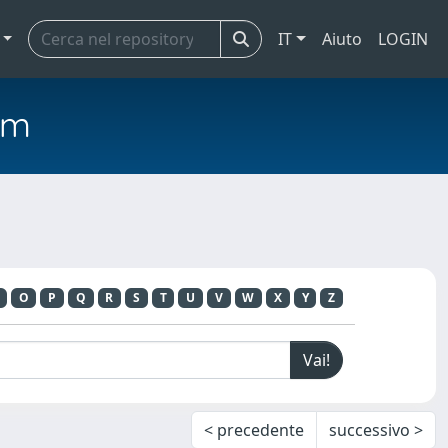
IT
Aiuto
LOGIN
em
O
P
Q
R
S
T
U
V
W
X
Y
Z
< precedente
successivo >