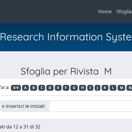
Home
Sfoglia
al Research Information Syst
Sfoglia per Rivista M
ai a:
0-9
A
B
C
D
E
F
G
H
I
J
K
L
M
N
o inserisci le iniziali:
ati da 12 a 31 di 32