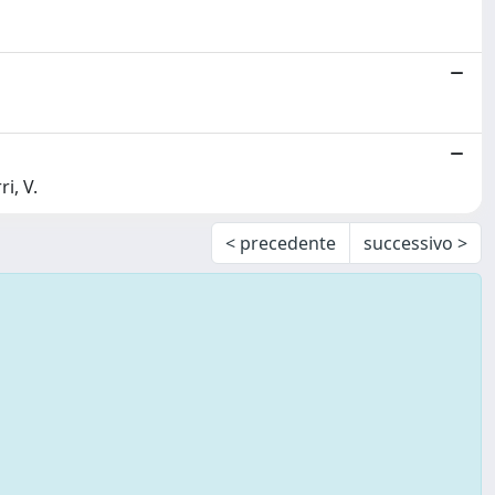
i, V.
< precedente
successivo >