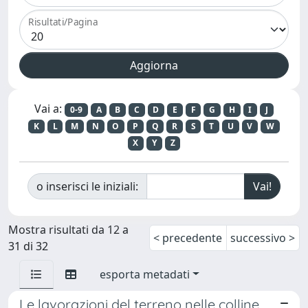
Risultati/Pagina
Vai a:
0-9
A
B
C
D
E
F
G
H
I
J
K
L
M
N
O
P
Q
R
S
T
U
V
W
X
Y
Z
o inserisci le iniziali:
Mostra risultati da 12 a
< precedente
successivo >
31 di 32
esporta metadati
Le lavorazioni del terreno nelle colline