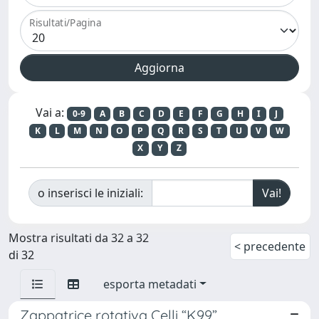
Risultati/Pagina
Vai a:
0-9
A
B
C
D
E
F
G
H
I
J
K
L
M
N
O
P
Q
R
S
T
U
V
W
X
Y
Z
o inserisci le iniziali:
Mostra risultati da 32 a 32
< precedente
di 32
esporta metadati
Zappatrice rotativa Celli “K99”