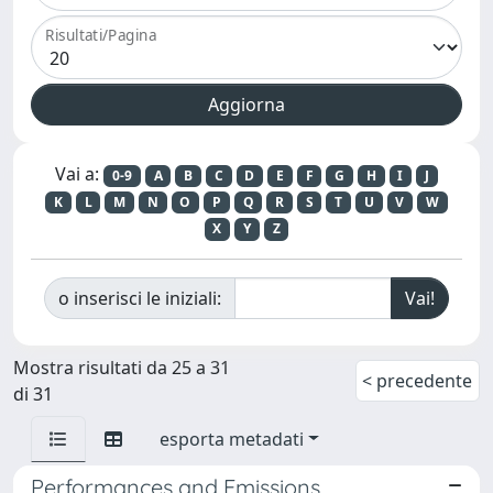
Risultati/Pagina
Vai a:
0-9
A
B
C
D
E
F
G
H
I
J
K
L
M
N
O
P
Q
R
S
T
U
V
W
X
Y
Z
o inserisci le iniziali:
Mostra risultati da 25 a 31
< precedente
di 31
esporta metadati
Performances and Emissions