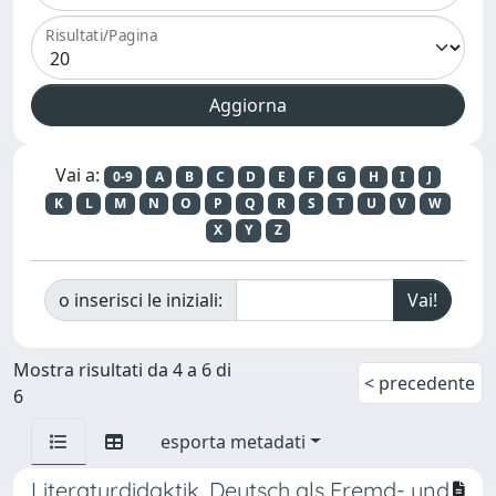
Risultati/Pagina
Vai a:
0-9
A
B
C
D
E
F
G
H
I
J
K
L
M
N
O
P
Q
R
S
T
U
V
W
X
Y
Z
o inserisci le iniziali:
Mostra risultati da 4 a 6 di
< precedente
6
esporta metadati
Literaturdidaktik. Deutsch als Fremd- und