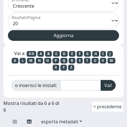
Risultati/Pagina
Vai a:
0-9
A
B
C
D
E
F
G
H
I
J
K
L
M
N
O
P
Q
R
S
T
U
V
W
X
Y
Z
o inserisci le iniziali:
Mostra risultati da 6 a 6 di
< precedente
6
esporta metadati