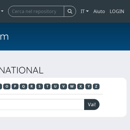
IT
Aiuto
LOGIN
em
RNATIONAL
O
P
Q
R
S
T
U
V
W
X
Y
Z