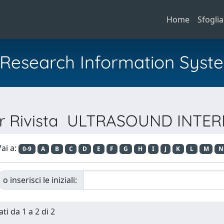
Home
Sfoglia
al Research Information Syst
per Rivista ULTRASOUND INTE
ai a:
0-9
A
B
C
D
E
F
G
H
I
J
K
L
M
N
o inserisci le iniziali:
ti da 1 a 2 di 2