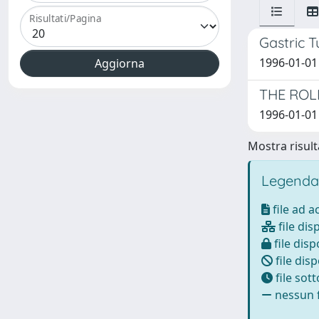
Risultati/Pagina
Gastric T
1996-01-01 
THE ROL
1996-01-01 
Mostra risulta
Legenda
file ad 
file dis
file disp
file disp
file sot
nessun f