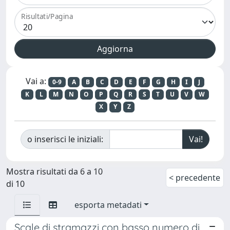
Risultati/Pagina
Vai a:
0-9
A
B
C
D
E
F
G
H
I
J
K
L
M
N
O
P
Q
R
S
T
U
V
W
X
Y
Z
o inserisci le iniziali:
Mostra risultati da 6 a 10
< precedente
di 10
esporta metadati
Scale di stramazzi con basso numero di