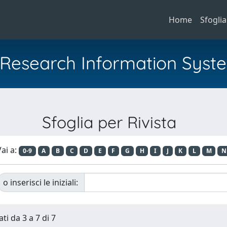
Home
Sfoglia
al Research Information Syst
Sfoglia per Rivista
ai a:
0-9
A
B
C
D
E
F
G
H
I
J
K
L
M
N
o inserisci le iniziali:
ti da 3 a 7 di 7