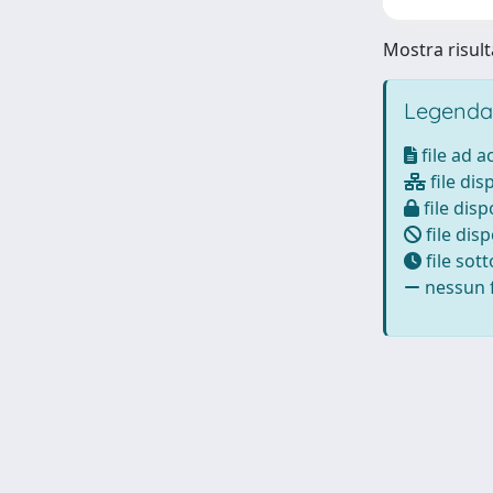
Mostra risulta
Legenda
file ad 
file dis
file disp
file disp
file sot
nessun f
Powered by
IRIS
-
about IRIS
-
Utilizzo dei cookie