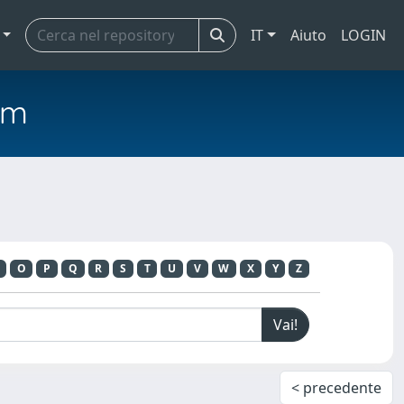
IT
Aiuto
LOGIN
em
O
P
Q
R
S
T
U
V
W
X
Y
Z
< precedente