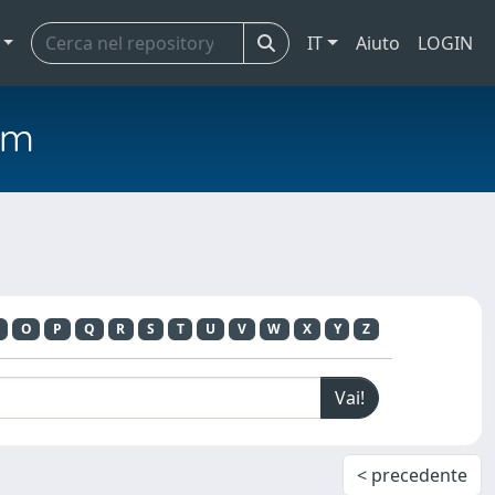
IT
Aiuto
LOGIN
em
O
P
Q
R
S
T
U
V
W
X
Y
Z
< precedente