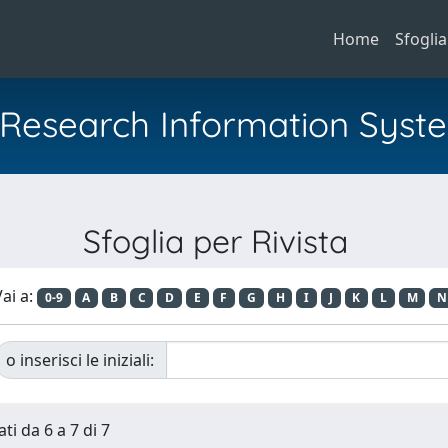
Home
Sfoglia
al Research Information Syst
Sfoglia per Rivista
ai a:
0-9
A
B
C
D
E
F
G
H
I
J
K
L
M
N
o inserisci le iniziali:
ti da 6 a 7 di 7