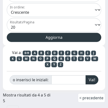
In ordine:
Risultati/Pagina
Vai a:
0-9
A
B
C
D
E
F
G
H
I
J
K
L
M
N
O
P
Q
R
S
T
U
V
W
X
Y
Z
o inserisci le iniziali:
Mostra risultati da 4 a 5 di
< precedente
5