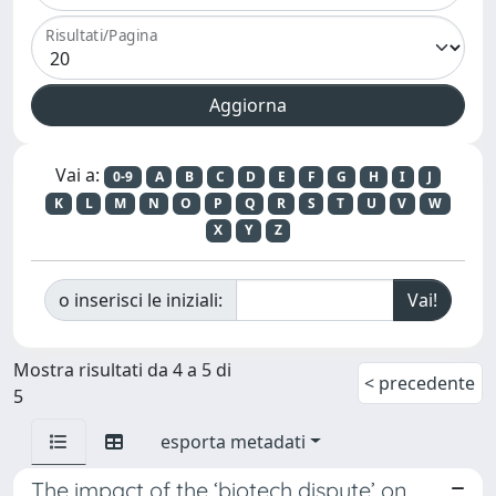
Risultati/Pagina
Vai a:
0-9
A
B
C
D
E
F
G
H
I
J
K
L
M
N
O
P
Q
R
S
T
U
V
W
X
Y
Z
o inserisci le iniziali:
Mostra risultati da 4 a 5 di
< precedente
5
esporta metadati
The impact of the ‘biotech dispute’ on