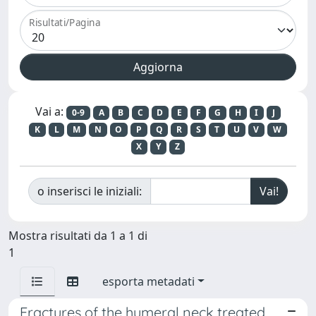
Risultati/Pagina
Vai a:
0-9
A
B
C
D
E
F
G
H
I
J
K
L
M
N
O
P
Q
R
S
T
U
V
W
X
Y
Z
o inserisci le iniziali:
Mostra risultati da 1 a 1 di
1
esporta metadati
Fractures of the humeral neck treated