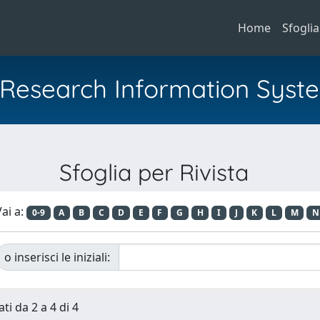
Home
Sfoglia
al Research Information Syst
Sfoglia per Rivista
ai a:
0-9
A
B
C
D
E
F
G
H
I
J
K
L
M
N
o inserisci le iniziali:
ti da 2 a 4 di 4