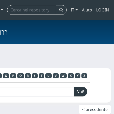
IT
Aiuto
LOGIN
em
O
P
Q
R
S
T
U
V
W
X
Y
Z
< precedente