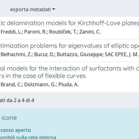
esporta metadati
tic delamination models for Kirchhoff-Love plate
reddi, L.; Paroni, R.; Roubíček, T.; Zanini, C.
imization problems for eigenvalues of elliptic op
Belhachmi, Z.; Bucur, D.; Buttazzo, Giuseppe; SAC EPEE, J. M.
al models for the interaction of surfactants with 
s in the case of flexible curves
Brand, C.; Dolzmann, G.; Pluda, A.
ti da 2 a 4 di 4
 icone
accesso aperto
ponibili sulla rete interna