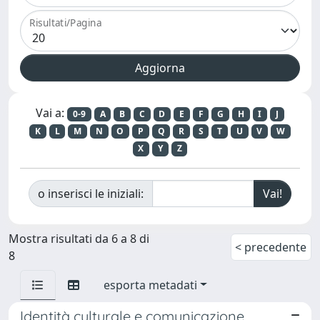
Risultati/Pagina
Vai a:
0-9
A
B
C
D
E
F
G
H
I
J
K
L
M
N
O
P
Q
R
S
T
U
V
W
X
Y
Z
o inserisci le iniziali:
Mostra risultati da 6 a 8 di
< precedente
8
esporta metadati
Identità culturale e comunicazione