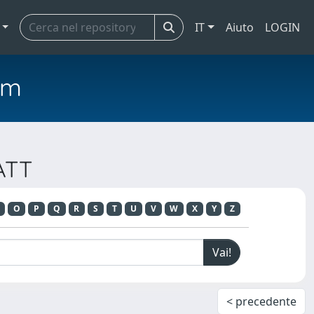
IT
Aiuto
LOGIN
em
ATT
O
P
Q
R
S
T
U
V
W
X
Y
Z
< precedente