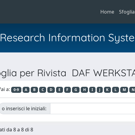
Home
Sfoglia
al Research Information Syst
oglia per Rivista DAF WERKST
ai a:
0-9
A
B
C
D
E
F
G
H
I
J
K
L
M
N
o inserisci le iniziali:
ti da 8 a 8 di 8