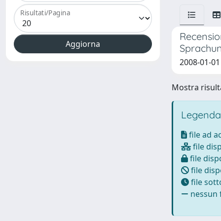
Risultati/Pagina
Recension
Sprachun
2008-01-01
Mostra risulta
Legenda
file ad 
file dis
file disp
file disp
file sot
nessun f