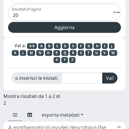
Risultati/Pagina
Vai a:
0-9
A
B
C
D
E
F
G
H
I
J
K
L
M
N
O
P
Q
R
S
T
U
V
W
X
Y
Z
o inserisci le iniziali:
Mostra risultati da 1 a 2 di
2
esporta metadati
A mathematical model describing the