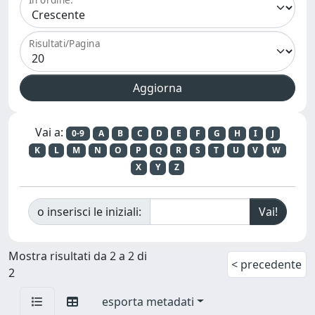
Risultati/Pagina
Vai a:
0-9
A
B
C
D
E
F
G
H
I
J
K
L
M
N
O
P
Q
R
S
T
U
V
W
X
Y
Z
o inserisci le iniziali:
Mostra risultati da 2 a 2 di
< precedente
2
esporta metadati