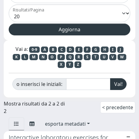
Risultati/Pagina
Vai a:
0-9
A
B
C
D
E
F
G
H
I
J
K
L
M
N
O
P
Q
R
S
T
U
V
W
X
Y
Z
o inserisci le iniziali:
Mostra risultati da 2 a 2 di
< precedente
2
esporta metadati
Interactive laboratory exercises for