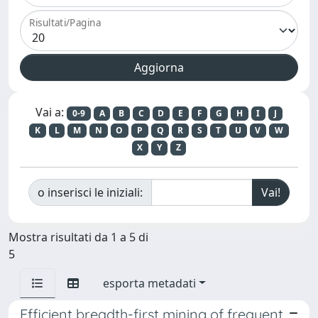
Risultati/Pagina
Vai a:
0-9
A
B
C
D
E
F
G
H
I
J
K
L
M
N
O
P
Q
R
S
T
U
V
W
X
Y
Z
o inserisci le iniziali:
Mostra risultati da 1 a 5 di
5
esporta metadati
Efficient breadth-first mining of frequent