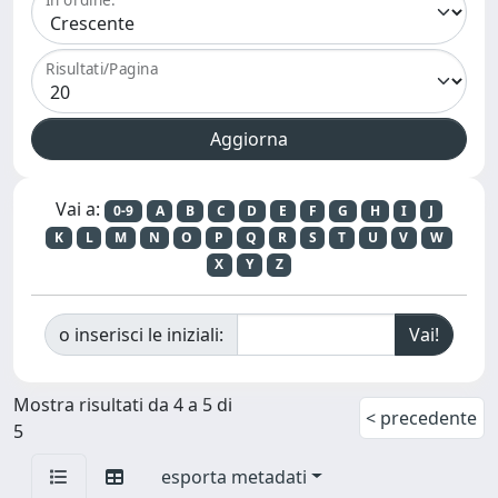
Risultati/Pagina
Vai a:
0-9
A
B
C
D
E
F
G
H
I
J
K
L
M
N
O
P
Q
R
S
T
U
V
W
X
Y
Z
o inserisci le iniziali:
Mostra risultati da 4 a 5 di
< precedente
5
esporta metadati