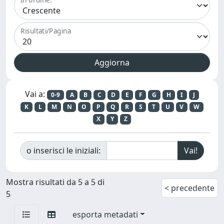
Risultati/Pagina
Vai a:
0-9
A
B
C
D
E
F
G
H
I
J
K
L
M
N
O
P
Q
R
S
T
U
V
W
X
Y
Z
o inserisci le iniziali:
Mostra risultati da 5 a 5 di
< precedente
5
esporta metadati