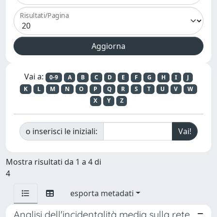
Risultati/Pagina
Vai a:
0-9
A
B
C
D
E
F
G
H
I
J
K
L
M
N
O
P
Q
R
S
T
U
V
W
X
Y
Z
o inserisci le iniziali:
Mostra risultati da 1 a 4 di
4
esporta metadati
Analisi dell'incidentalità media sulla rete