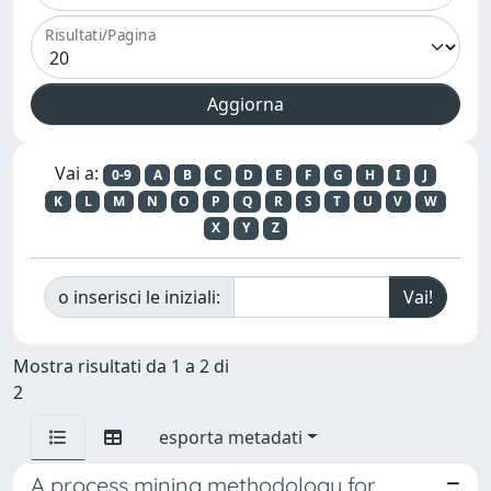
Risultati/Pagina
Vai a:
0-9
A
B
C
D
E
F
G
H
I
J
K
L
M
N
O
P
Q
R
S
T
U
V
W
X
Y
Z
o inserisci le iniziali:
Mostra risultati da 1 a 2 di
2
esporta metadati
A process mining methodology for