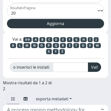
Risultati/Pagina
Vai a:
0-9
A
B
C
D
E
F
G
H
I
J
K
L
M
N
O
P
Q
R
S
T
U
V
W
X
Y
Z
o inserisci le iniziali:
Mostra risultati da 1 a 2 di
2
esporta metadati
A process mining methodology for