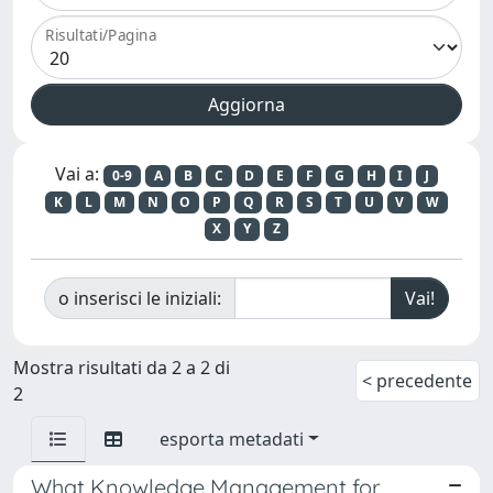
Risultati/Pagina
Vai a:
0-9
A
B
C
D
E
F
G
H
I
J
K
L
M
N
O
P
Q
R
S
T
U
V
W
X
Y
Z
o inserisci le iniziali:
Mostra risultati da 2 a 2 di
< precedente
2
esporta metadati
What Knowledge Management for