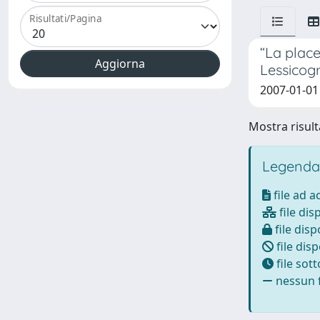
Risultati/Pagina
“La place
Lessicogr
2007-01-01
Mostra risulta
Legenda
file ad 
file dis
file disp
file disp
file sot
nessun f