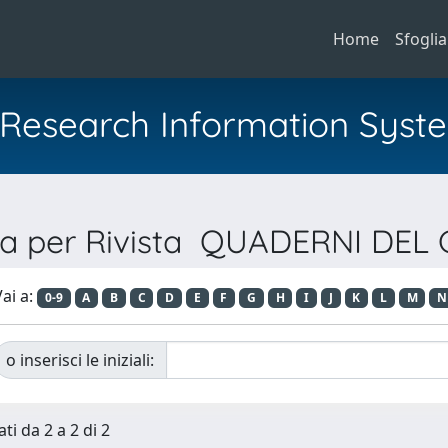
Home
Sfoglia
al Research Information Syst
ia per Rivista QUADERNI DEL 
ai a:
0-9
A
B
C
D
E
F
G
H
I
J
K
L
M
N
o inserisci le iniziali:
ti da 2 a 2 di 2