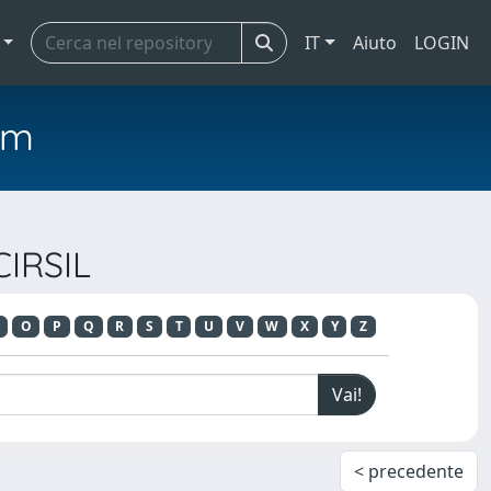
IT
Aiuto
LOGIN
em
CIRSIL
O
P
Q
R
S
T
U
V
W
X
Y
Z
< precedente