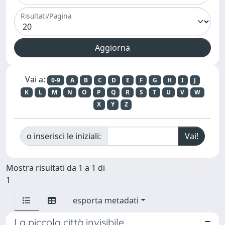
Risultati/Pagina
Vai a:
0-9
A
B
C
D
E
F
G
H
I
J
K
L
M
N
O
P
Q
R
S
T
U
V
W
X
Y
Z
o inserisci le iniziali:
Mostra risultati da 1 a 1 di
1
esporta metadati
La piccola città invisibile