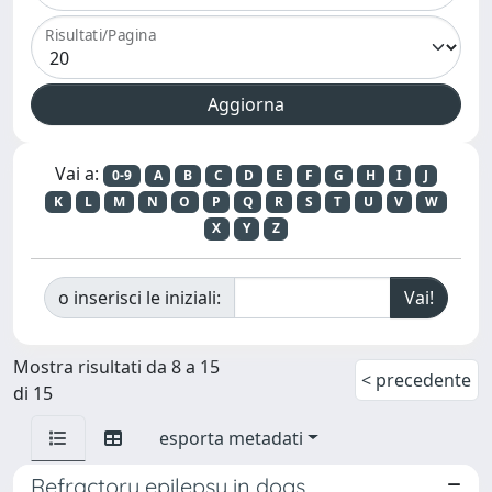
Risultati/Pagina
Vai a:
0-9
A
B
C
D
E
F
G
H
I
J
K
L
M
N
O
P
Q
R
S
T
U
V
W
X
Y
Z
o inserisci le iniziali:
Mostra risultati da 8 a 15
< precedente
di 15
esporta metadati
Refractory epilepsy in dogs