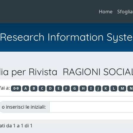
Home
Sfoglia
al Research Information Syst
lia per Rivista RAGIONI SOCIA
ai a:
0-9
A
B
C
D
E
F
G
H
I
J
K
L
M
N
o inserisci le iniziali:
ti da 1 a 1 di 1