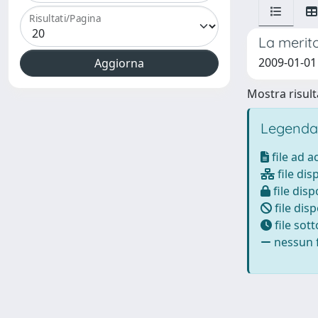
Risultati/Pagina
La merito
2009-01-01 
Mostra risulta
Legenda
file ad 
file dis
file disp
file disp
file sot
nessun f