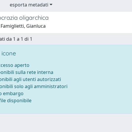
esporta metadati
crazia oligarchica
Famiglietti, Gianluca
ti da 1 a 1 di 1
 icone
accesso aperto
ponibili sulla rete interna
onibili agli utenti autorizzati
onibili solo agli amministratori
to embargo
ile disponibile