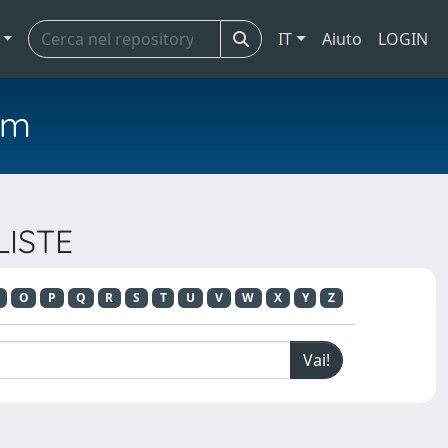
IT
Aiuto
LOGIN
em
LISTE
O
P
Q
R
S
T
U
V
W
X
Y
Z