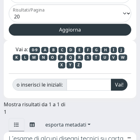
Risultati/Pagina
Vai a:
0-9
A
B
C
D
E
F
G
H
I
J
K
L
M
N
O
P
Q
R
S
T
U
V
W
X
Y
Z
o inserisci le iniziali:
Mostra risultati da 1 a 1 di
1
esporta metadati
L’esame di alcuni disegni tecnici su carta