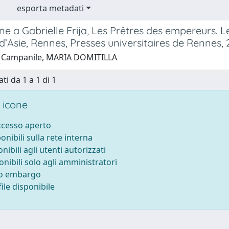
esporta metadati
e a Gabrielle Frija, Les Prêtres des empereurs. Le
’Asie, Rennes, Presses universitaires de Rennes, 
1 Campanile, MARIA DOMITILLA
ti da 1 a 1 di 1
 icone
accesso aperto
ponibili sulla rete interna
onibili agli utenti autorizzati
onibili solo agli amministratori
to embargo
ile disponibile