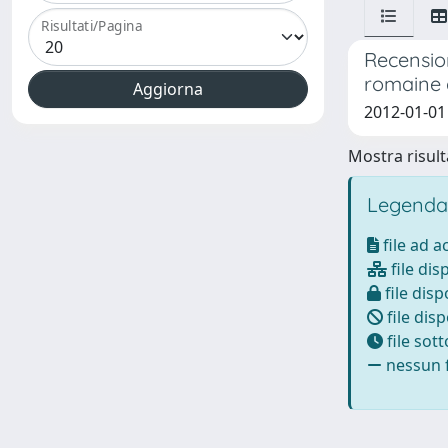
Risultati/Pagina
Recension
romaine d
2012-01-0
Mostra risulta
Legenda
file ad 
file dis
file disp
file disp
file sot
nessun f