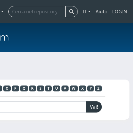
IT
Aiuto
LOGIN
em
O
P
Q
R
S
T
U
V
W
X
Y
Z