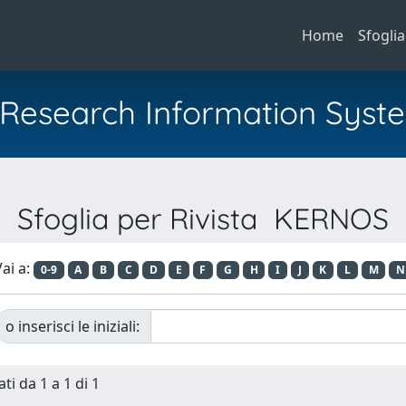
Home
Sfoglia
al Research Information Syst
Sfoglia per Rivista KERNOS
ai a:
0-9
A
B
C
D
E
F
G
H
I
J
K
L
M
N
o inserisci le iniziali:
ti da 1 a 1 di 1