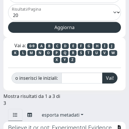
Risultati/Pagina
Vai a:
0-9
A
B
C
D
E
F
G
H
I
J
K
L
M
N
O
P
Q
R
S
T
U
V
W
X
Y
Z
o inserisci le iniziali:
Mostra risultati da 1 a 3 di
3
esporta metadati
Believe it or not: Experimental Evidence