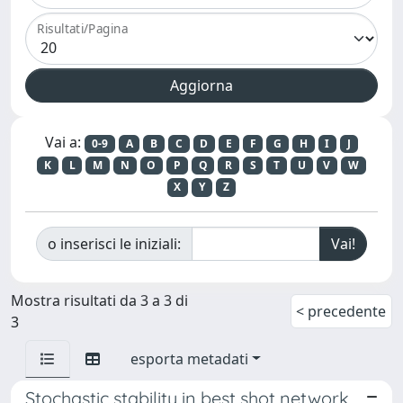
Risultati/Pagina
Vai a:
0-9
A
B
C
D
E
F
G
H
I
J
K
L
M
N
O
P
Q
R
S
T
U
V
W
X
Y
Z
o inserisci le iniziali:
Mostra risultati da 3 a 3 di
< precedente
3
esporta metadati
Stochastic stability in best shot network