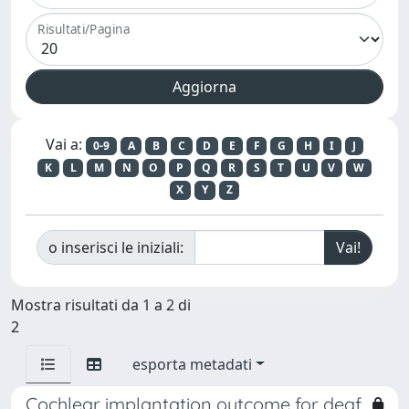
Risultati/Pagina
Vai a:
0-9
A
B
C
D
E
F
G
H
I
J
K
L
M
N
O
P
Q
R
S
T
U
V
W
X
Y
Z
o inserisci le iniziali:
Mostra risultati da 1 a 2 di
2
esporta metadati
Cochlear implantation outcome for deaf