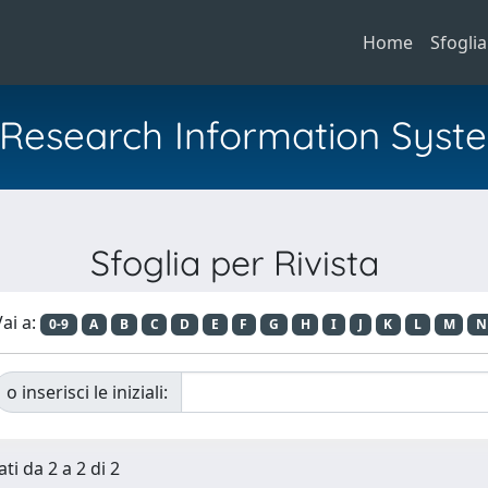
Home
Sfoglia
al Research Information Syst
Sfoglia per Rivista
ai a:
0-9
A
B
C
D
E
F
G
H
I
J
K
L
M
N
o inserisci le iniziali:
ti da 2 a 2 di 2