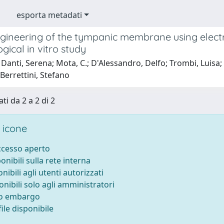
esporta metadati
ngineering of the tympanic membrane using elec
ical in vitro study
anti, Serena; Mota, C.; D'Alessandro, Delfo; Trombi, Luisa; Ricci
 Berrettini, Stefano
ti da 2 a 2 di 2
 icone
accesso aperto
ponibili sulla rete interna
onibili agli utenti autorizzati
onibili solo agli amministratori
to embargo
ile disponibile