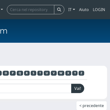
IT
Aiuto
LOGIN
em
O
P
Q
R
S
T
U
V
W
X
Y
Z
< precedente