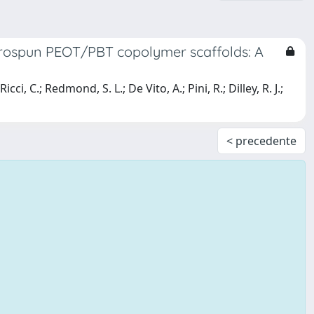
trospun PEOT/PBT copolymer scaffolds: A
, C.; Redmond, S. L.; De Vito, A.; Pini, R.; Dilley, R. J.;
< precedente