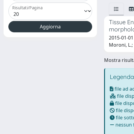
Risultati/Pagina
Tissue E
morpholog
2015-01-01 D
Moroni, L.;
Mostra risulta
Legenda
file ad 
file dis
file disp
file disp
file sot
nessun f