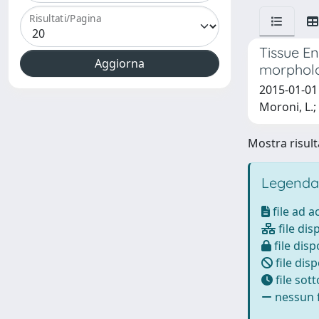
Risultati/Pagina
Tissue E
morpholog
2015-01-01 D
Moroni, L.;
Mostra risulta
Legenda
file ad 
file dis
file disp
file disp
file sot
nessun f