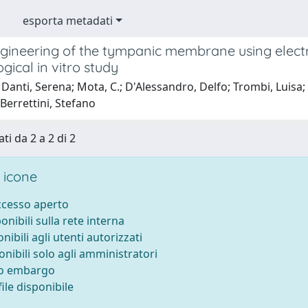
esporta metadati
ngineering of the tympanic membrane using elec
ical in vitro study
anti, Serena; Mota, C.; D'Alessandro, Delfo; Trombi, Luisa; Ricci
 Berrettini, Stefano
ti da 2 a 2 di 2
 icone
accesso aperto
ponibili sulla rete interna
onibili agli utenti autorizzati
onibili solo agli amministratori
to embargo
ile disponibile