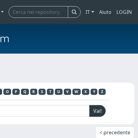
IT
Aiuto
LOGIN
em
O
P
Q
R
S
T
U
V
W
X
Y
Z
< precedente