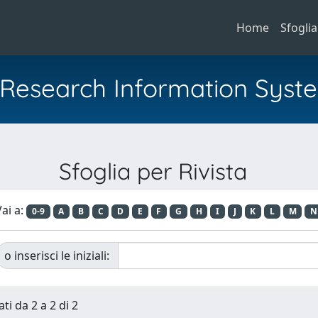
Home
Sfoglia
al Research Information Syst
Sfoglia per Rivista
ai a:
0-9
A
B
C
D
E
F
G
H
I
J
K
L
M
N
o inserisci le iniziali:
ti da 2 a 2 di 2