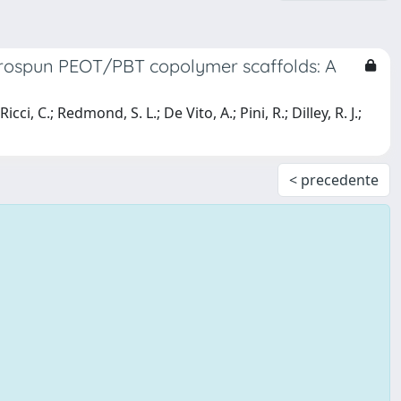
trospun PEOT/PBT copolymer scaffolds: A
, C.; Redmond, S. L.; De Vito, A.; Pini, R.; Dilley, R. J.;
< precedente