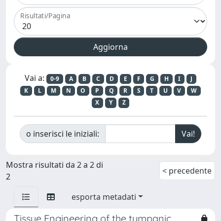
Risultati/Pagina
Vai a:
0-9
A
B
C
D
E
F
G
H
I
J
K
L
M
N
O
P
Q
R
S
T
U
V
W
X
Y
Z
o inserisci le iniziali:
Mostra risultati da 2 a 2 di
< precedente
2
esporta metadati
Tissue Engineering of the tympanic