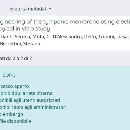
esporta metadati
ngineering of the tympanic membrane using elec
ical in vitro study
anti, Serena; Mota, C.; D'Alessandro, Delfo; Trombi, Luisa; Ricci
 Berrettini, Stefano
ti da 2 a 2 di 2
 icone
accesso aperto
ponibili sulla rete interna
onibili agli utenti autorizzati
onibili solo agli amministratori
to embargo
ile disponibile