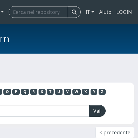
IT
Aiuto
LOGIN
em
O
P
Q
R
S
T
U
V
W
X
Y
Z
< precedente