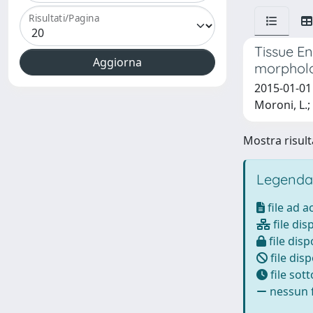
Risultati/Pagina
Tissue E
morpholog
2015-01-01 D
Moroni, L.;
Mostra risulta
Legenda
file ad 
file dis
file disp
file disp
file sot
nessun f