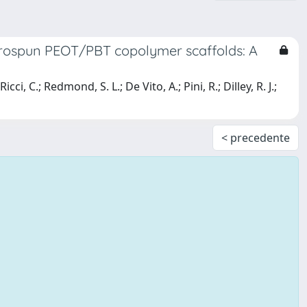
trospun PEOT/PBT copolymer scaffolds: A
, C.; Redmond, S. L.; De Vito, A.; Pini, R.; Dilley, R. J.;
< precedente