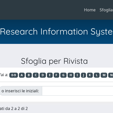
Home
Sfoglia
al Research Information Syst
Sfoglia per Rivista
ai a:
0-9
A
B
C
D
E
F
G
H
I
J
K
L
M
N
o inserisci le iniziali:
ti da 2 a 2 di 2