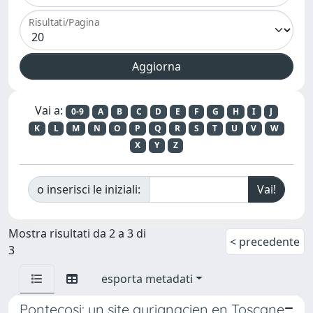
Risultati/Pagina
Vai a:
0-9
A
B
C
D
E
F
G
H
I
J
K
L
M
N
O
P
Q
R
S
T
U
V
W
X
Y
Z
o inserisci le iniziali:
Mostra risultati da 2 a 3 di
< precedente
3
esporta metadati
Pontecosi: un site aurignacien en Toscane