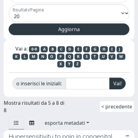
Risultati/Pagina
Vai a:
0-9
A
B
C
D
E
F
G
H
I
J
K
L
M
N
O
P
Q
R
S
T
U
V
W
X
Y
Z
o inserisci le iniziali:
Mostra risultati da 5 a 8 di
< precedente
8
esporta metadati
Hypersensitivity to pain in congenital