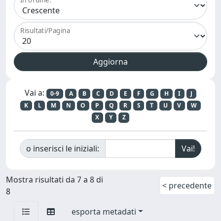
Risultati/Pagina
Vai a:
0-9
A
B
C
D
E
F
G
H
I
J
K
L
M
N
O
P
Q
R
S
T
U
V
W
X
Y
Z
o inserisci le iniziali:
Mostra risultati da 7 a 8 di
< precedente
8
esporta metadati