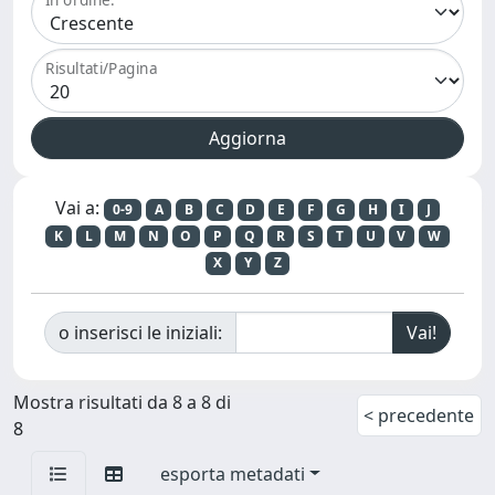
Risultati/Pagina
Vai a:
0-9
A
B
C
D
E
F
G
H
I
J
K
L
M
N
O
P
Q
R
S
T
U
V
W
X
Y
Z
o inserisci le iniziali:
Mostra risultati da 8 a 8 di
< precedente
8
esporta metadati