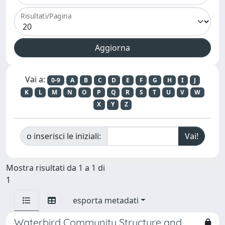
Risultati/Pagina
Vai a:
0-9
A
B
C
D
E
F
G
H
I
J
K
L
M
N
O
P
Q
R
S
T
U
V
W
X
Y
Z
o inserisci le iniziali:
Mostra risultati da 1 a 1 di
1
esporta metadati
Waterbird Community Structure and