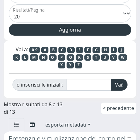
Risultati/Pagina
Vai a:
0-9
A
B
C
D
E
F
G
H
I
J
K
L
M
N
O
P
Q
R
S
T
U
V
W
X
Y
Z
o inserisci le iniziali:
Mostra risultati da 8 a 13
< precedente
di 13
esporta metadati
Presenza e virtualizzazione del corpo nel