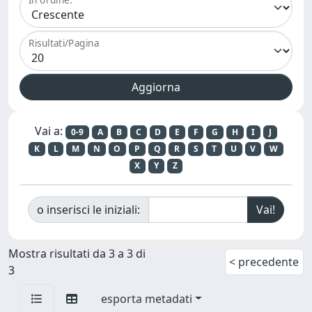
Risultati/Pagina
Vai a:
0-9
A
B
C
D
E
F
G
H
I
J
K
L
M
N
O
P
Q
R
S
T
U
V
W
X
Y
Z
o inserisci le iniziali:
Mostra risultati da 3 a 3 di
< precedente
3
esporta metadati