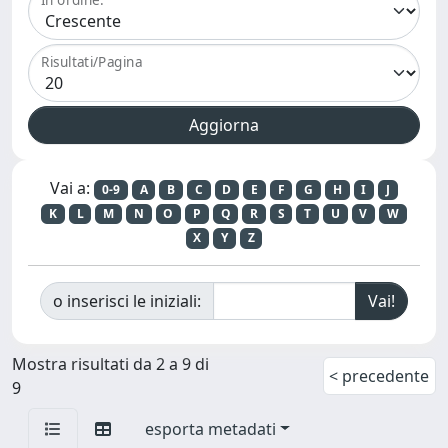
Risultati/Pagina
Vai a:
0-9
A
B
C
D
E
F
G
H
I
J
K
L
M
N
O
P
Q
R
S
T
U
V
W
X
Y
Z
o inserisci le iniziali:
Mostra risultati da 2 a 9 di
< precedente
9
esporta metadati